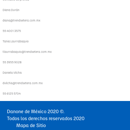
Diana Durán
diana@trendsetera.com.mx
55 4001 3575
Tania Laurrabaquio
tlaurrabaquio@trendsetera.com.mx
55 3955 9028
Daniela Vilchis
dvilchis@trendsetera.com.mx
55 6125 5704
Danone de México 2020 ©.
Todos los derechos reservados 2020
Mapa de Sitio